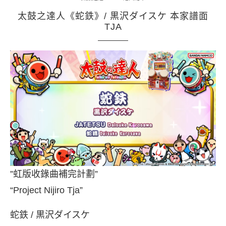
太鼓之達人《蛇鉄》/ 黒沢ダイスケ 本家譜面
TJA
”虹版收錄曲補完計劃”
“Project Nijiro Tja”
蛇鉄 / 黒沢ダイスケ