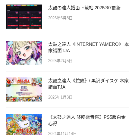
太鼓の達人譜面下載站 2026/8/7更新
2026年6月8日
太鼓之達人《INTERNET YAMERO》 本
家譜面TJA
2025年2月5日
太鼓之達人《蛇鉄》/ 黒沢ダイスケ 本家
譜面TJA
2025年1月3日
《太鼓之達人 咚咚雷音祭》PS5版白金
心得
2024年11月14日