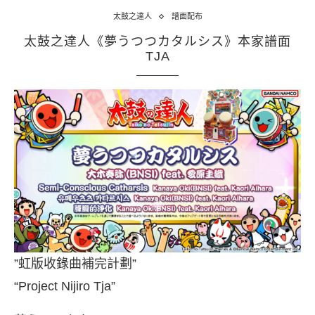
太鼓之達人
譜面配布
太鼓之達人《夢うつつカタルシス》本家譜面
TJA
”虹版收錄曲補完計劃”
“Project Nijiro Tja”