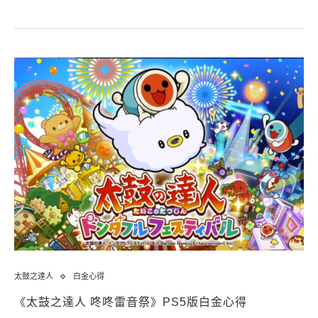
太鼓之達人
白金心得
《太鼓之達人 咚咚雷音祭》PS5版白金心得