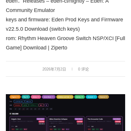
eden：
Releases – eden-ci/nightly – Eden: A
Community Emulator
keys and firmware:
Eden Prod Keys and Firmware
v22.5.0 Download (switch keys)
rom:
Rhythm Heaven Groove Switch NSP/XCI [Full
Game] Download | Ziperto
2026年7月2日
0 评论