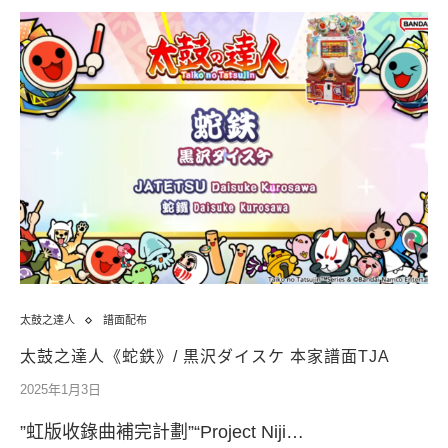
太鼓之達人
譜面配布
太鼓之達人《蛇鉄》/ 黒沢ダイスケ 本家譜面TJA
2025年1月3日
”虹版收錄曲補完計劃”“Project Niji…