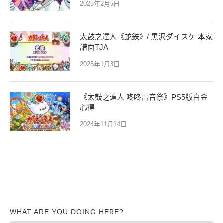
2025年2月5日
太鼓之達人《蛇鉄》/ 黒沢ダイスケ 本家
譜面TJA
2025年1月3日
《太鼓之達人 咚咚雷音祭》PS5版白金
心得
2024年11月14日
WHAT ARE YOU DOING HERE?