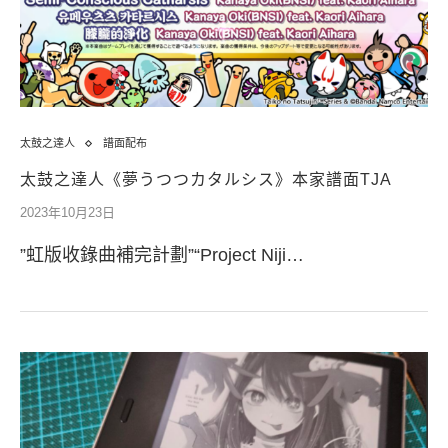
太鼓之達人
譜面配布
太鼓之達人《夢うつつカタルシス》本家譜面TJA
2023年10月23日
”虹版收錄曲補完計劃”“Project Niji…