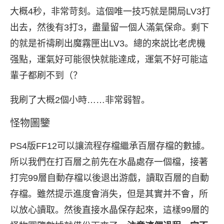
大概4秒，非常苛刻。這個唯一技巧就是開局LV3打
出去，然後有3打3，盡量留一個人滿氣保命。剩下
的就是祈禱刷出魔霧匣出LV3。總的來説比老虎機
强點，運氣好可能很快就能達成，運氣不好可能這
輩子都刷不到（？
我刷了大概2個小時……非常弱智。
怪物圖鑒
PS4版FF12可以讓流程存檔繼承百層存檔的數據。
所以我們在打百層之前先在水晶處存一個檔，接著
打完99層自動存檔以後退出游戲，讀取百層的自動
存檔。雖然提示進度會消失，但是其實并不會，所
以放心讀取。然後直接水晶保存起來，這樣99層的