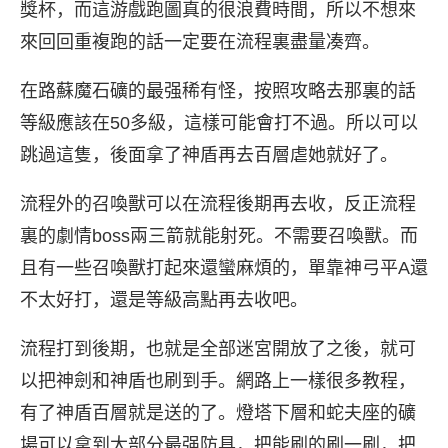
獎杯，而這游戲跑圖真的很浪費時間，所以不想來
來回回重複跑的話一定要在流程裏盡量凑齊。
在路蘇魔石礦的最强稀有怪，按照攻略去那裏的話
等級應該在50多級，這樣可能會打不過。所以可以
跳過這隻，後面拿了神盾再去百層虐她就好了。
流程外的召喚獸可以在流程後期再去收，反正流程
裏的劇情boss兩三箭就能射死。不需要召喚獸。而
且有一些召喚獸打起來還蠻麻煩的，單靠神弓平A還
不太好打，還是等級高點再去收吧。
流程打到後期，也就是全部迷宮開放了之後，就可
以把神劍和神盾也刷到手。網路上一樣很多教程，
有了神盾百層就是送的了。燈塔下層和蛇夫座的礦
場可以拿到大部分最强防具，把能刷的刷一刷，把