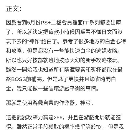
正文：
因爲看到5月份PS+二檔會員裡面FF系列都要出庫
了，所以就決定把這款小時候因爲看不懂日文而沒
玩下去的”神作“給白了。參考了很多地方的白金心得
和攻略，但是都沒有一些能快速白金的逃課攻略。
所以也只好按部就班地按照天幻的新手攻略來玩。
雖然一開始我也知道所有隱藏要素和獎杯都能在最
終BOSS前補完，但是爲了更快并且節省時間白
金，我只能做一些破壞游戲平衡的事情。
那就是使用游戲自帶的作弊器，神弓。
這把武器攻擊力高達256，并且在游戲開局就能獲
得。雖然正常手段獲取的機率幾乎等於”0“，但是我