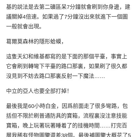
基的説法是去第二礦區呆7分鐘就會刷到你身邊，建
議關掉4倍速。如果過了7分鐘沒出來就進下一個圖
一般就會出現。
葛爾莫森林的隱形蛤蟆，
這隻天幻和維基都寫的是下面的那個平臺，事實上
它會刷到轉彎下平臺的路口那裏，如果刷了很久都
沒見到不妨去路口那裏反射一下魔法……
中立的亞人也要全部打掉！
最後我是60小時白金，因爲前面走了很多彎路，包
括但不限於刷普通防具的寶箱，流程裏沒注意技能
寶箱，晚上玩著玩著睡着了的挂機時間……打完百
層我稀有怪物圖鑒還差38個。最後補圖鑒大概花了5