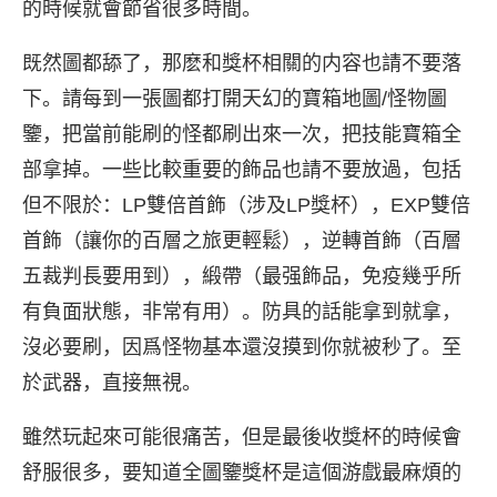
的時候就會節省很多時間。
既然圖都舔了，那麽和獎杯相關的内容也請不要落
下。請每到一張圖都打開天幻的寶箱地圖/怪物圖
鑒，把當前能刷的怪都刷出來一次，把技能寶箱全
部拿掉。一些比較重要的飾品也請不要放過，包括
但不限於：LP雙倍首飾（涉及LP獎杯），EXP雙倍
首飾（讓你的百層之旅更輕鬆），逆轉首飾（百層
五裁判長要用到），緞帶（最强飾品，免疫幾乎所
有負面狀態，非常有用）。防具的話能拿到就拿，
沒必要刷，因爲怪物基本還沒摸到你就被秒了。至
於武器，直接無視。
雖然玩起來可能很痛苦，但是最後收獎杯的時候會
舒服很多，要知道全圖鑒獎杯是這個游戲最麻煩的