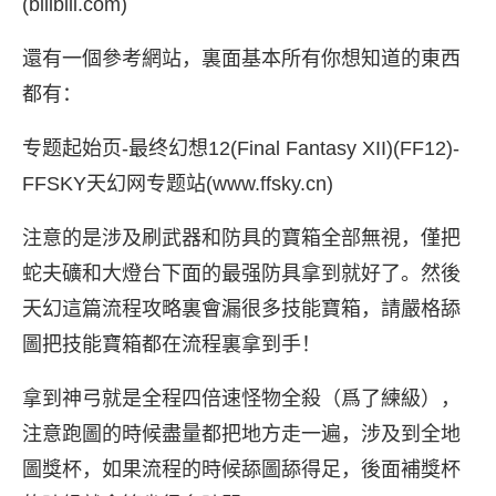
(bilibili.com)
還有一個參考網站，裏面基本所有你想知道的東西
都有：
专题起始页-最终幻想12(Final Fantasy XII)(FF12)-
FFSKY天幻网专题站(www.ffsky.cn)
注意的是涉及刷武器和防具的寶箱全部無視，僅把
蛇夫礦和大燈台下面的最强防具拿到就好了。然後
天幻這篇流程攻略裏會漏很多技能寶箱，請嚴格舔
圖把技能寶箱都在流程裏拿到手！
拿到神弓就是全程四倍速怪物全殺（爲了練級），
注意跑圖的時候盡量都把地方走一遍，涉及到全地
圖獎杯，如果流程的時候舔圖舔得足，後面補獎杯