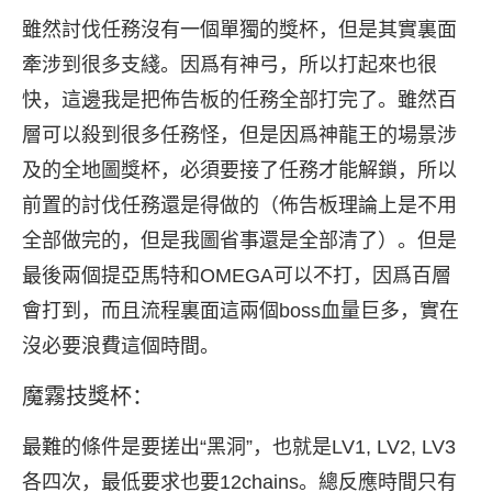
雖然討伐任務沒有一個單獨的獎杯，但是其實裏面
牽涉到很多支綫。因爲有神弓，所以打起來也很
快，這邊我是把佈告板的任務全部打完了。雖然百
層可以殺到很多任務怪，但是因爲神龍王的場景涉
及的全地圖獎杯，必須要接了任務才能解鎖，所以
前置的討伐任務還是得做的（佈告板理論上是不用
全部做完的，但是我圖省事還是全部清了）。但是
最後兩個提亞馬特和OMEGA可以不打，因爲百層
會打到，而且流程裏面這兩個boss血量巨多，實在
沒必要浪費這個時間。
魔霧技獎杯：
最難的條件是要搓出“黑洞”，也就是LV1, LV2, LV3
各四次，最低要求也要12chains。總反應時間只有