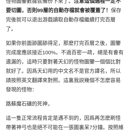
怪物圖鑒數據就備份下來了。
注意這個過程一定不
要切圖，否則99層的自動存檔就會被覆蓋了！
保存
完後就可以退出游戲讀取自動存檔繼續打完百層
了。
如果你前面舔圖舔得足，那麽打完百層之後，圖鑒
完成度應該接近100%。不過百密一疏，總是有會有
遺漏的，這時只要對著天幻的怪物圖鑒一個個比對
就好了。因爲天幻用的中文名不是官方譯名，所以
請按照英文翻譯來對照。這裏我説幾個不怎麽容易
發現的怪物：
路蘇魔石礦的死神，
這一隻正常流程肯定是遇不到的，因爲再怎麽刷怪
帶著神弓也是絕不可能在一張圖裏呆7分鐘。按照維