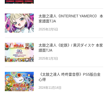
太鼓之達人《INTERNET YAMERO》 本
家譜面TJA
2025年2月5日
太鼓之達人《蛇鉄》/ 黒沢ダイスケ 本家
譜面TJA
2025年1月3日
《太鼓之達人 咚咚雷音祭》PS5版白金
心得
2024年11月14日