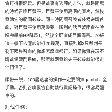
會打得很輕鬆。但是這裏有逃課的方法，就是開場
的時候召喚巨蟹座，巨蟹座使用高漲的魔片，然後
發動它的範圍必殺。同一時間讓召喚者裝備逆轉首
飾，對巨蟹座使用萬靈藥。順利的話巨蟹座會在吟
唱完畢前HP降爲1，然後全屏造成巨額傷害。70級
這一拳下去應該能打20幾萬，直接秒掉3只裁判長。
剩下兩隻殘血的你想怎麽虐都行，如果你實在玩不
轉這個戰鬥系統，那麽就兩發蛇夫座必殺就能帶走
他們倆了。
順帶一説，100層這裏的操作一定要關掉gambit，全
手動。否則召喚獸會自動執行默認操作，很容易翻
車的。
討伐任務：