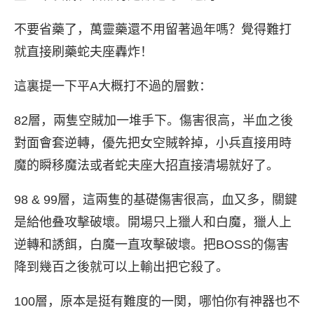
不要省藥了，萬靈藥還不用留著過年嗎？覺得難打
就直接刷藥蛇夫座轟炸！
這裏提一下平A大概打不過的層數：
82層，兩隻空賊加一堆手下。傷害很高，半血之後
對面會套逆轉，優先把女空賊幹掉，小兵直接用時
魔的瞬移魔法或者蛇夫座大招直接清場就好了。
98 & 99層，這兩隻的基礎傷害很高，血又多，關鍵
是給他叠攻擊破壞。開場只上獵人和白魔，獵人上
逆轉和誘餌，白魔一直攻擊破壞。把BOSS的傷害
降到幾百之後就可以上輸出把它殺了。
100層，原本是挺有難度的一関，哪怕你有神器也不