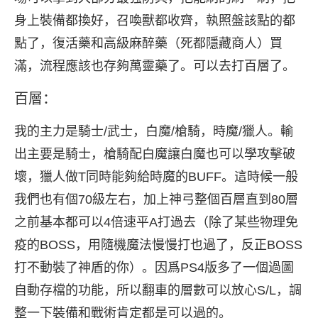
身上裝備都換好，召喚獸都收齊，執照盤該點的都
點了，復活藥和高級麻醉藥（死都隱藏商人）買
滿，流程應該也存夠萬靈藥了。可以去打百層了。
百層：
我的主力是騎士/武士，白魔/槍騎，時魔/獵人。輸
出主要是騎士，槍騎配白魔讓白魔也可以學攻擊破
壞，獵人做T同時能夠給時魔的BUFF。這時候一般
我們也有個70級左右，加上神弓整個百層直到80層
之前基本都可以4倍速平A打過去（除了某些物理免
疫的BOSS，用隨機魔法慢慢打也過了，反正BOSS
打不動裝了神盾的你）。因爲PS4版多了一個過圖
自動存檔的功能，所以翻車的層數可以放心S/L，調
整一下裝備和戰術肯定都是可以過的。