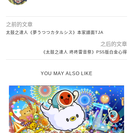
之前的文章
太鼓之達人《夢うつつカタルシス》本家譜面TJA
之后的文章
《太鼓之達人 咚咚雷音祭》PS5版白金心得
YOU MAY ALSO LIKE