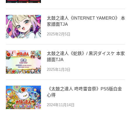
太鼓之達人《INTERNET YAMERO》 本
家譜面TJA
2025年2月5日
太鼓之達人《蛇鉄》/ 黒沢ダイスケ 本家
譜面TJA
2025年1月3日
《太鼓之達人 咚咚雷音祭》PS5版白金
心得
2024年11月14日